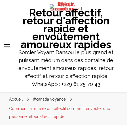
envoûtement
Retour affectif,
amoureux
retour d'affection
rapides
rapide et
envoûtement
Sorcier Voyant Dansou le plus grand et
amoureux rapides
puissant médium dans des domaine
de envoutement amoureux rapides,
Sorcier Voyant Dansou le plus grand et
retour affectif et retour d'affection
puissant médium dans des domaine de
rapide WhatsApp : +229 61 25 70 43
envoutement amoureux rapides, retour
affectif et retour d'affection rapide
WhatsApp : +229 61 25 70 43
Accueil
#canada voyance
Comment faire le retour affectif.comment envoûter une
personne.retour affectif rapide