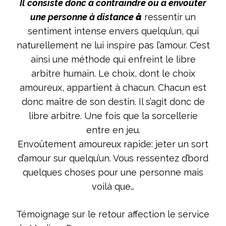
Il consiste donc à contraindre ou a
envoûter
AFFECTIF
RAPIDE
une personne à distance
à
ressentir un
sentiment intense envers quelqu’un, qui
naturellement ne lui inspire pas l’amour. C’est
ainsi une méthode qui enfreint le libre
arbitre humain. Le choix, dont le choix
amoureux, appartient à chacun. Chacun est
donc maître de son destin. Il s’agit donc de
libre arbitre. Une fois que la sorcellerie
entre en jeu.
Envoûtement amoureux rapide: jeter un sort
d’amour sur quelqu’un. Vous ressentez d’bord
quelques choses pour une personne mais
voilà que…
Témoignage sur le retour affection le service