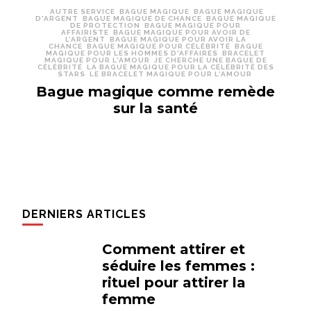
AUTRE SERVICE
BAGUE MAGIQUE
BAGUE MAGIQUE
D'ARGENT
BAGUE MAGIQUE DE CHANCE
BAGUE MAGIQUE
DE PROTECTION
BAGUE MAGIQUE POUR
AFFAIRISTE
BAGUE MAGIQUE POUR AVOIR DE
L’ARGENT
BAGUE MAGIQUE POUR AVOIR LA
CHANCE
BAGUE MAGIQUE POUR CÉLÉBRITÉ
BAGUE
MAGIQUE POUR LES HOMMES D'AFFAIRES
BRACELET
MAGIQUE POUR L'AMOUR
JE CHERCHE UNE BAGUE DE
CÉLÉBRITÉ
LA BAGUE MAGIQUE POUR LA CÉLÉBRITÉ DES
STARS
LE BRACELET MAGIQUE POUR L'AMOUR
Bague magique comme remède
sur la santé
DERNIERS ARTICLES
Comment attirer et
séduire les femmes :
rituel pour attirer la
femme