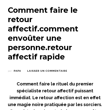
Comment faire le
retour
affectif.comment
envoûter une
personne.retour
affectif rapide
SUR
par
PAPA
LAISSER UN COMMENTAIRE
COMMENT
FAIRE
Comment faire le rituel du premier
LE
RETOUR
spécialiste retour affectif puissant
AFFECTIF.COMMENT
immédiat
.
Le retour affection est en effet
ENVOÛTER
UNE
une magie noire pratiquée par les sorciers
.
PERSONNE.RETOUR