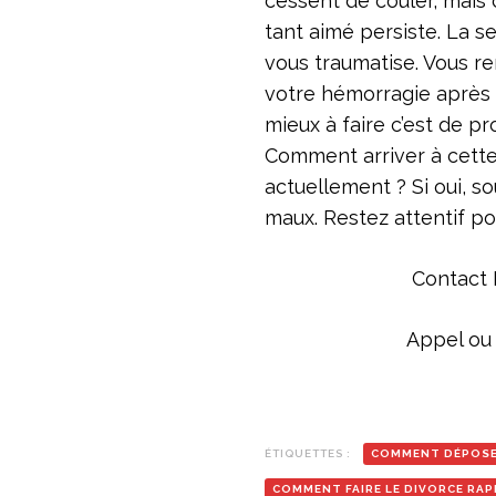
cessent de couler, mais 
tant aimé persiste. La se
vous traumatise. Vous re
votre hémorragie après a
mieux à faire c’est de p
Comment arriver à cette
actuellement ? Si oui, so
maux. Restez attentif pou
Contact 
Appel ou
ÉTIQUETTES :
COMMENT DÉPOSE
COMMENT FAIRE LE DIVORCE RAP