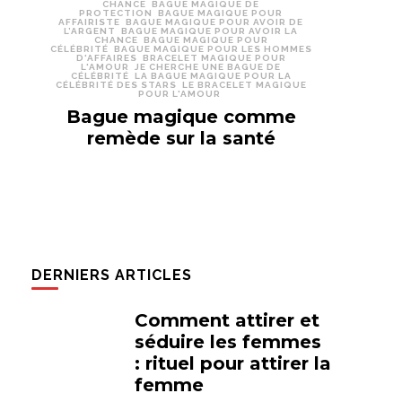
CHANCE
BAGUE MAGIQUE DE
PROTECTION
BAGUE MAGIQUE POUR
AFFAIRISTE
BAGUE MAGIQUE POUR AVOIR DE
L’ARGENT
BAGUE MAGIQUE POUR AVOIR LA
CHANCE
BAGUE MAGIQUE POUR
CÉLÉBRITÉ
BAGUE MAGIQUE POUR LES HOMMES
D'AFFAIRES
BRACELET MAGIQUE POUR
L'AMOUR
JE CHERCHE UNE BAGUE DE
CÉLÉBRITÉ
LA BAGUE MAGIQUE POUR LA
CÉLÉBRITÉ DES STARS
LE BRACELET MAGIQUE
POUR L'AMOUR
Bague magique comme
remède sur la santé
DERNIERS ARTICLES
Comment attirer et
séduire les femmes
: rituel pour attirer la
femme