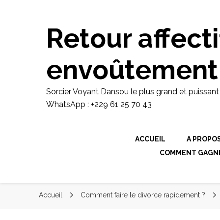
Sorcier Voyant Dansou le plus gran
domaine de envoutement amoureux ra
retour d'affection rapide WhatsApp 
Retour affecti
envoûtement
Sorcier Voyant Dansou le plus grand et puissan
WhatsApp : +229 61 25 70 43
ACCUEIL
A PROPO
COMMENT GAGNER
Accueil
Comment faire le divorce rapidement ?