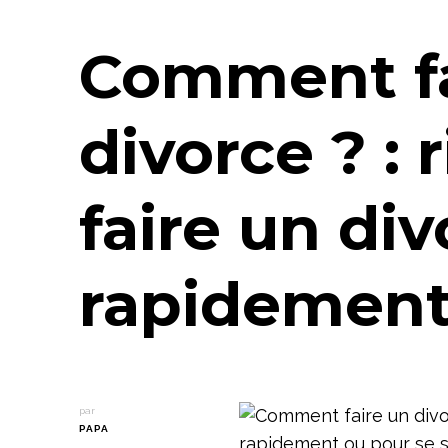
Comment fa
divorce ? : 
faire un di
rapidemen
par
PAPA