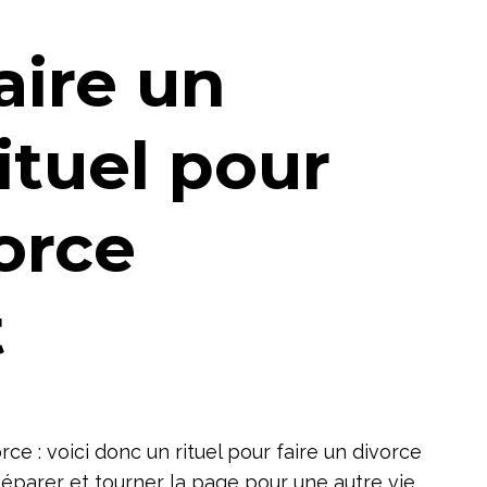
ire un
rituel pour
vorce
t