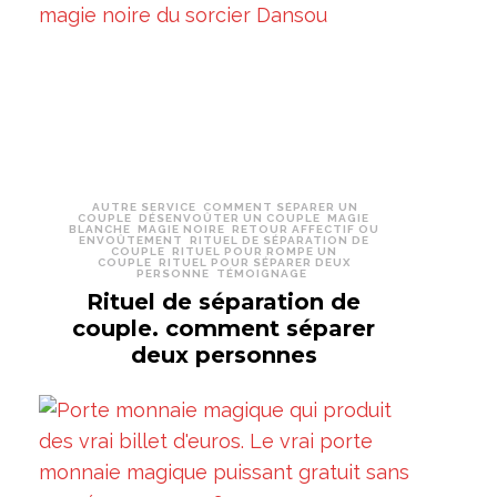
AUTRE SERVICE
COMMENT SÉPARER UN
COUPLE
DÉSENVOÛTER UN COUPLE
MAGIE
BLANCHE
MAGIE NOIRE
RETOUR AFFECTIF OU
ENVOÛTEMENT
RITUEL DE SÉPARATION DE
COUPLE
RITUEL POUR ROMPE UN
COUPLE
RITUEL POUR SÉPARER DEUX
PERSONNE
TÉMOIGNAGE
Rituel de séparation de
couple. comment séparer
deux personnes