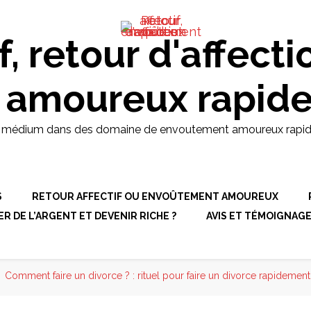
d et puissant médium dans des
pides, retour affectif et
: +229 61 25 70 43
f, retour d'affecti
 amoureux rapid
t médium dans des domaine de envoutement amoureux rapides, r
S
RETOUR AFFECTIF OU ENVOÛTEMENT AMOUREUX
 DE L’ARGENT ET DEVENIR RICHE ?
AVIS ET TÉMOIGNAG
Comment faire un divorce ? : rituel pour faire un divorce rapidement