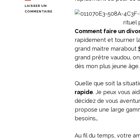
LAISSER UN
SUR
COMMENTAIRE
COMMENT
FAIRE
UN
Comment faire un divor
DIVORCE
rapidement et tourner l
?
:
grand maitre marabout
RITUEL
grand prêtre vaudou, on 
POUR
FAIRE
dès mon plus jeune âge.
UN
DIVORCE
RAPIDEMENT
Quelle que soit la situat
rapide
. Je peux vous ai
décidez de vous aventur
propose une large gamm
besoins…
Au fil du temps, votre am