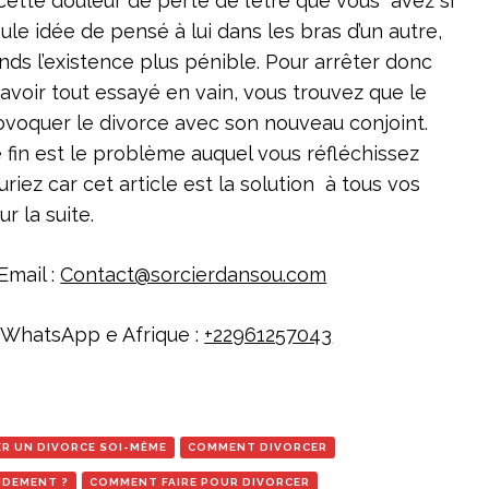
cette douleur de perte de l’être que vous avez si
ule idée de pensé à lui dans les bras d’un autre,
nds l’existence plus pénible. Pour arrêter donc
voir tout essayé en vain, vous trouvez que le
rovoquer le divorce avec son nouveau conjoint.
 fin est le problème auquel vous réfléchissez
uriez car cet article est la solution à tous vos
r la suite.
Email :
Contact@sorcierdansou.com
 WhatsApp e Afrique :
+22961257043
R UN DIVORCE SOI-MÊME
COMMENT DIVORCER
IDEMENT ?
COMMENT FAIRE POUR DIVORCER