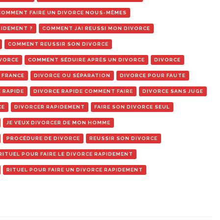
COMMENT FAIRE UN DIVORCE NOUS-MÊMES
PIDEMENT ?
COMMENT JAI REUSSI MON DIVORCE
COMMENT REUSSIR SON DIVORCE
IVORCE
COMMENT SÉDUIRE APRÈS UN DIVORCE
DIVORCE
 FRANCE
DIVORCE OU SÉPARATION
DIVORCE POUR FAUTE
 RAPIDE
DIVORCE RAPIDE COMMENT FAIRE
DIVORCE SANS JUGE
CE
DIVORCER RAPIDEMENT
FAIRE SON DIVORCE SEUL
JE VEUX DIVORCER DE MON HOMME
PROCÉDURE DE DIVORCE
REUSSIR SON DIVORCE
RITUEL POUR FAIRE LE DIVORCE RAPIDEMENT
RITUEL POUR FAIRE UN DIVORCE RAPIDEMENT