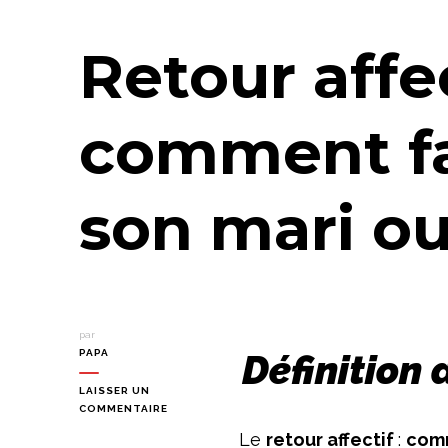
Retour affec
comment fa
son mari o
par
PAPA
Définition 
LAISSER UN
SUR
COMMENTAIRE
RETOUR
Le
retour affectif
:
comm
AFFECTIF