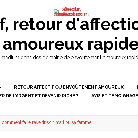
d et puissant médium dans des
pides, retour affectif et
: +229 61 25 70 43
f, retour d'affecti
 amoureux rapid
t médium dans des domaine de envoutement amoureux rapides, r
S
RETOUR AFFECTIF OU ENVOÛTEMENT AMOUREUX
 DE L’ARGENT ET DEVENIR RICHE ?
AVIS ET TÉMOIGNAG
f : comment faire revenir son mari ou sa femme