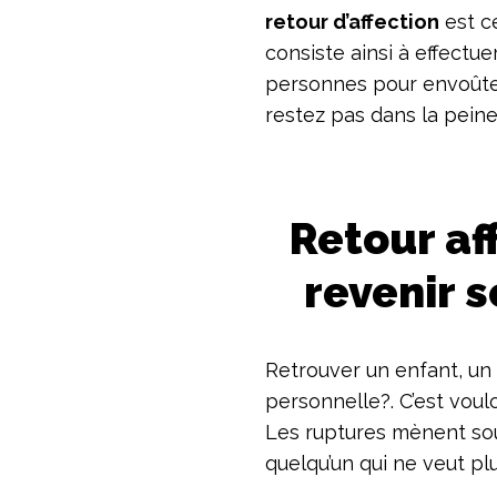
:
retour d’affection
est c
COMMENT
consiste ainsi à effectue
FAIRE
REVENIR
personnes pour envoûter
SON
restez pas dans la peine 
MARI
OU
SA
FEMME
Retour af
revenir 
Retrouver un enfant, un 
personnelle?. C’est voul
Les ruptures mènent sou
quelqu’un qui ne veut plu