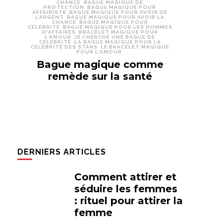
CHANCE
BAGUE MAGIQUE DE
PROTECTION
BAGUE MAGIQUE POUR
AFFAIRISTE
BAGUE MAGIQUE POUR AVOIR DE
L’ARGENT
BAGUE MAGIQUE POUR AVOIR LA
CHANCE
BAGUE MAGIQUE POUR
CÉLÉBRITÉ
BAGUE MAGIQUE POUR LES HOMMES
D'AFFAIRES
BRACELET MAGIQUE POUR
L'AMOUR
JE CHERCHE UNE BAGUE DE
CÉLÉBRITÉ
LA BAGUE MAGIQUE POUR LA
CÉLÉBRITÉ DES STARS
LE BRACELET MAGIQUE
POUR L'AMOUR
Bague magique comme
remède sur la santé
DERNIERS ARTICLES
Comment attirer et
séduire les femmes
: rituel pour attirer la
femme