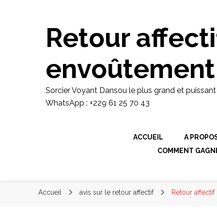
Sorcier Voyant Dansou le plus gran
domaine de envoutement amoureux ra
retour d'affection rapide WhatsApp 
Retour affecti
envoûtement
Sorcier Voyant Dansou le plus grand et puissan
WhatsApp : +229 61 25 70 43
ACCUEIL
A PROPO
COMMENT GAGNER
Accueil
avis sur le retour affectif
Retour affecti