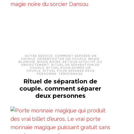
AUTRE SERVICE
COMMENT SÉPARER UN
COUPLE
DÉSENVOÛTER UN COUPLE
MAGIE
BLANCHE
MAGIE NOIRE
RETOUR AFFECTIF OU
ENVOÛTEMENT
RITUEL DE SÉPARATION DE
COUPLE
RITUEL POUR ROMPE UN
COUPLE
RITUEL POUR SÉPARER DEUX
PERSONNE
TÉMOIGNAGE
Rituel de séparation de
couple. comment séparer
deux personnes