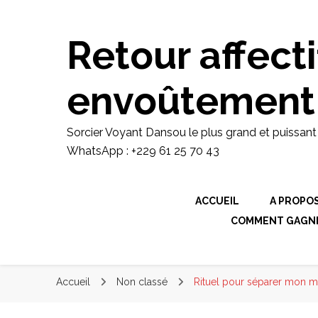
Sorcier Voyant Dansou le plus gran
domaine de envoutement amoureux ra
retour d'affection rapide WhatsApp 
Retour affecti
envoûtement
Sorcier Voyant Dansou le plus grand et puissan
WhatsApp : +229 61 25 70 43
ACCUEIL
A PROPO
COMMENT GAGNER
Accueil
Non classé
Rituel pour séparer mon m