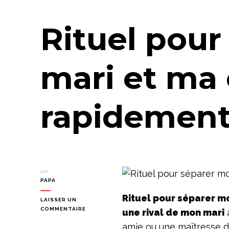
Rituel pou
mari et ma
rapidemen
par
PAPA
Rituel pour séparer m
LAISSER UN
SUR
COMMENTAIRE
une rival de mon mari
RITUEL
amie ou une maîtresse d
POUR