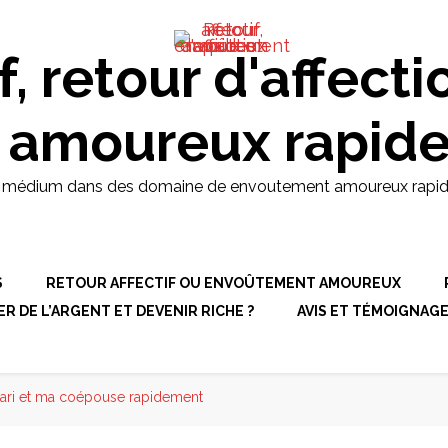
d et puissant médium dans des
pides, retour affectif et
: +229 61 25 70 43
f, retour d'affecti
 amoureux rapid
t médium dans des domaine de envoutement amoureux rapides, r
S
RETOUR AFFECTIF OU ENVOÛTEMENT AMOUREUX
 DE L’ARGENT ET DEVENIR RICHE ?
AVIS ET TÉMOIGNAG
ari et ma coépouse rapidement