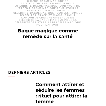
CHANCE
BAGUE MAGIQUE DE
PROTECTION
BAGUE MAGIQUE POUR
AFFAIRISTE
BAGUE MAGIQUE POUR AVOIR DE
L’ARGENT
BAGUE MAGIQUE POUR AVOIR LA
CHANCE
BAGUE MAGIQUE POUR
CÉLÉBRITÉ
BAGUE MAGIQUE POUR LES HOMMES
D'AFFAIRES
BRACELET MAGIQUE POUR
L'AMOUR
JE CHERCHE UNE BAGUE DE
CÉLÉBRITÉ
LA BAGUE MAGIQUE POUR LA
CÉLÉBRITÉ DES STARS
LE BRACELET MAGIQUE
POUR L'AMOUR
Bague magique comme
remède sur la santé
DERNIERS ARTICLES
Comment attirer et
séduire les femmes
: rituel pour attirer la
femme