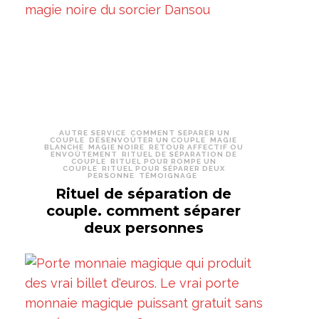
AUTRE SERVICE
COMMENT SÉPARER UN
COUPLE
DÉSENVOÛTER UN COUPLE
MAGIE
BLANCHE
MAGIE NOIRE
RETOUR AFFECTIF OU
ENVOÛTEMENT
RITUEL DE SÉPARATION DE
COUPLE
RITUEL POUR ROMPE UN
COUPLE
RITUEL POUR SÉPARER DEUX
PERSONNE
TÉMOIGNAGE
Rituel de séparation de
couple. comment séparer
deux personnes