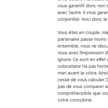
SÉPARER
vous garantit donc non 
MON
avec l’autre. Il vous gar
MARI
ET
conjoint(e). Voici donc l
MA
COÉPOUSE
RAPIDEMENT
Vous êtes en couple, mar
partenaire passe moins 
ensemble, vous ne discu
Vous avez l’impression d’ê
ignore. Ce sont en effet
colocataire n’a pas hont
mari avant le vôtre. Ains
cessé de vous calculer. D
pas de vous comparer à 
compréhensible que vous
votre concubine.