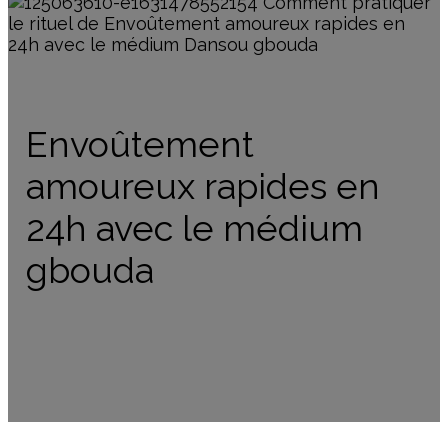
Envoûtement
amoureux rapides en
24h avec le médium
gbouda