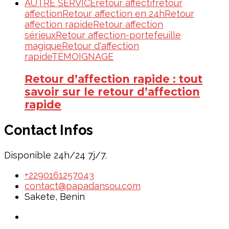
AUTRE SERVICE
retour affectif
retour
affection
Retour affection en 24h
Retour
affection rapide
Retour affection
sérieux
Retour affection-portefeuille
magique
Retour d'affection
rapide
TÉMOIGNAGE
Retour d’affection rapide : tout
savoir sur le retour d’affection
rapide
Contact Infos
Disponible 24h/24 7j/7.
+2290161257043
contact@papadansou.com
Sakete, Benin