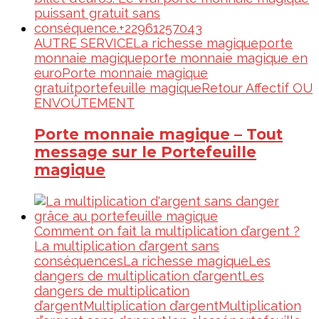
AUTRE SERVICE
La richesse magique
porte
monnaie magique
porte monnaie magique en
euro
Porte monnaie magique
gratuit
portefeuille magique
Retour Affectif OU
ENVOÛTEMENT
Porte monnaie magique – Tout
message sur le Portefeuille
magique
Comment on fait la multiplication d’argent ?
La multiplication d’argent sans
conséquences
La richesse magique
Les
dangers de multiplication d’argent
Les
dangers de multiplication
d’argent
Multiplication d’argent
Multiplication