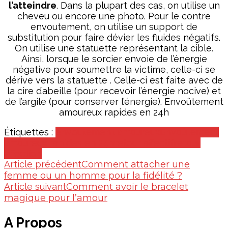
l’atteindre
. Dans la plupart des cas, on utilise un
cheveu ou encore une photo. Pour le contre
envoutement, on utilise un support de
substitution pour faire dévier les fluides négatifs.
On utilise une statuette représentant la cible.
Ainsi, lorsque le sorcier envoie de l’énergie
négative pour soumettre la victime, celle-ci se
dérive vers la statuette . Celle-ci est faite avec de
la cire d’abeille (pour recevoir l’énergie nocive) et
de l’argile (pour conserver l’énergie). Envoûtement
amoureux rapides en 24h
Étiquettes :
envoutement amoureux
Envoûtement
amoureux rapides en 24h
retour affectif
retour
affection
Navigation
Article précédent
Comment attacher une
femme ou un homme pour la fidélité ?
d’article
Article suivant
Comment avoir le bracelet
magique pour l’amour
A Propos