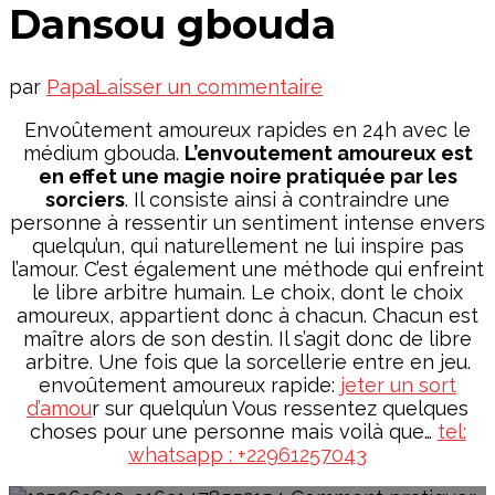
Dansou gbouda
sur
par
Papa
Laisser un commentaire
Comment
Envoûtement amoureux rapides en 24h avec le
pratiquer
médium gbouda.
L’envoutement amoureux est
le
en effet une magie noire pratiquée par les
rituel
sorciers
. Il consiste ainsi à contraindre une
de
personne à ressentir un sentiment intense envers
Envoûtement
quelqu’un, qui naturellement ne lui inspire pas
amoureux
l’amour. C’est également une méthode qui enfreint
rapides
le libre arbitre humain. Le choix, dont le choix
en
amoureux, appartient donc à chacun. Chacun est
24h
maître alors de son destin. Il s’agit donc de libre
avec
arbitre. Une fois que la sorcellerie entre en jeu.
le
envoûtement amoureux rapide:
jeter un sort
médium
d’amou
r sur quelqu’un Vous ressentez quelques
Dansou
choses pour une personne mais voilà que…
tel:
gbouda
whatsapp : +22961257043