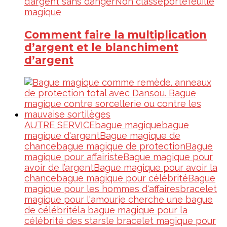
d’argent sans danger
Non classé
portefeuille
magique
Comment faire la multiplication
d’argent et le blanchiment
d’argent
AUTRE SERVICE
bague magique
bague
magique d'argent
Bague magique de
chance
bague magique de protection
Bague
magique pour affairiste
Bague magique pour
avoir de l’argent
Bague magique pour avoir la
chance
bague magique pour célébrité
Bague
magique pour les hommes d'affaires
bracelet
magique pour l'amour
je cherche une bague
de célébrité
la bague magique pour la
célébrité des stars
le bracelet magique pour