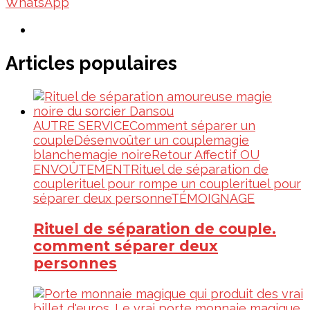
WhatsApp
Articles populaires
AUTRE SERVICE
Comment séparer un
couple
Désenvoûter un couple
magie
blanche
magie noire
Retour Affectif OU
ENVOÛTEMENT
Rituel de séparation de
couple
rituel pour rompe un couple
rituel pour
séparer deux personne
TÉMOIGNAGE
Rituel de séparation de couple.
comment séparer deux
personnes