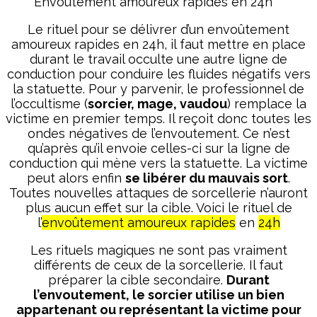
Envoûtement amoureux rapides en 24h
Le rituel pour se délivrer d’un envoûtement
amoureux rapides en 24h, il faut mettre en place
durant le travail occulte une autre ligne de
conduction pour conduire les fluides négatifs vers
la statuette. Pour y parvenir, le professionnel de
l’occultisme (
sorcier, mage, vaudou
) remplace la
victime en premier temps. Il reçoit donc toutes les
ondes négatives de l’envoutement. Ce n’est
qu’après qu’il envoie celles-ci sur la ligne de
conduction qui mène vers la statuette. La victime
peut alors enfin
se libérer du mauvais sort
.
Toutes nouvelles attaques de sorcellerie n’auront
plus aucun effet sur la cible. Voici le rituel de
l’
envoûtement amoureux rapides
en
24h
Les rituels magiques ne sont pas vraiment
différents de ceux de la sorcellerie. Il faut
préparer la cible secondaire.
Durant
l’envoutement, le sorcier utilise un bien
appartenant ou représentant la victime pour