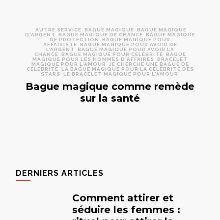
AUTRE SERVICE
BAGUE MAGIQUE
BAGUE MAGIQUE
D'ARGENT
BAGUE MAGIQUE DE CHANCE
BAGUE MAGIQUE
DE PROTECTION
BAGUE MAGIQUE POUR
AFFAIRISTE
BAGUE MAGIQUE POUR AVOIR DE
L’ARGENT
BAGUE MAGIQUE POUR AVOIR LA
CHANCE
BAGUE MAGIQUE POUR CÉLÉBRITÉ
BAGUE
MAGIQUE POUR LES HOMMES D'AFFAIRES
BRACELET
MAGIQUE POUR L'AMOUR
JE CHERCHE UNE BAGUE DE
CÉLÉBRITÉ
LA BAGUE MAGIQUE POUR LA CÉLÉBRITÉ DES
STARS
LE BRACELET MAGIQUE POUR L'AMOUR
Bague magique comme remède
sur la santé
DERNIERS ARTICLES
Comment attirer et
séduire les femmes :