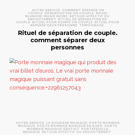
AUTRE SERVICE
COMMENT SÉPARER UN
COUPLE
DÉSENVOÛTER UN COUPLE
MAGIE
BLANCHE
MAGIE NOIRE
RETOUR AFFECTIF OU
ENVOÛTEMENT
RITUEL DE SÉPARATION DE
COUPLE
RITUEL POUR ROMPE UN COUPLE
RITUEL POUR
SÉPARER DEUX PERSONNE
TÉMOIGNAGE
Rituel de séparation de couple.
comment séparer deux
personnes
AUTRE SERVICE
LA RICHESSE MAGIQUE
PORTE MONNAIE
MAGIQUE
PORTE MONNAIE MAGIQUE EN EURO
PORTE
MONNAIE MAGIQUE GRATUIT
PORTEFEUILLE
MAGIQUE
RETOUR AFFECTIF OU ENVOÛTEMENT