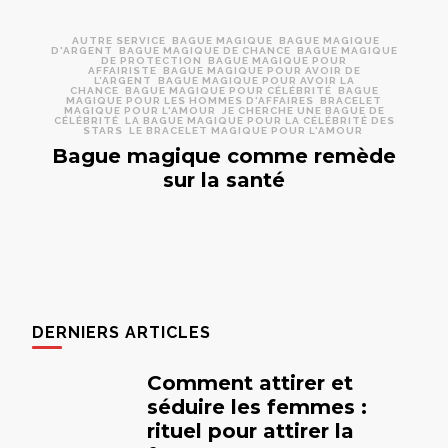
AUTRE SERVICE
BAGUE MAGIQUE
BAGUE MAGIQUE
D'ARGENT
BAGUE MAGIQUE DE CHANCE
BAGUE MAGIQUE
DE PROTECTION
BAGUE MAGIQUE POUR
AFFAIRISTE
BAGUE MAGIQUE POUR AVOIR DE
L’ARGENT
BAGUE MAGIQUE POUR AVOIR LA
CHANCE
BAGUE MAGIQUE POUR CÉLÉBRITÉ
BAGUE
MAGIQUE POUR LES HOMMES D'AFFAIRES
BRACELET
MAGIQUE POUR L'AMOUR
JE CHERCHE UNE BAGUE DE
CÉLÉBRITÉ
LA BAGUE MAGIQUE POUR LA CÉLÉBRITÉ DES
STARS
LE BRACELET MAGIQUE POUR L'AMOUR
Bague magique comme remède
sur la santé
DERNIERS ARTICLES
Comment attirer et
séduire les femmes :
rituel pour attirer la