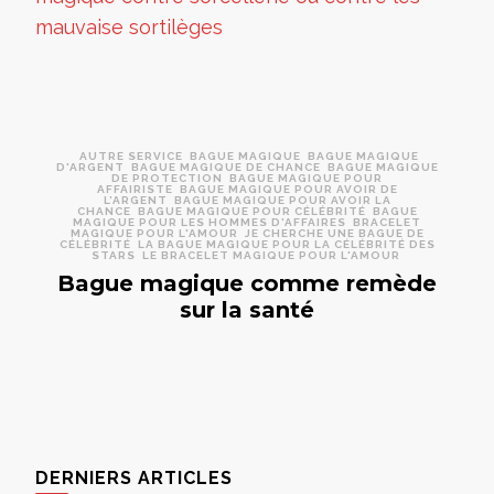
AUTRE SERVICE
BAGUE MAGIQUE
BAGUE MAGIQUE
D'ARGENT
BAGUE MAGIQUE DE CHANCE
BAGUE MAGIQUE
DE PROTECTION
BAGUE MAGIQUE POUR
AFFAIRISTE
BAGUE MAGIQUE POUR AVOIR DE
L’ARGENT
BAGUE MAGIQUE POUR AVOIR LA
CHANCE
BAGUE MAGIQUE POUR CÉLÉBRITÉ
BAGUE
MAGIQUE POUR LES HOMMES D'AFFAIRES
BRACELET
MAGIQUE POUR L'AMOUR
JE CHERCHE UNE BAGUE DE
CÉLÉBRITÉ
LA BAGUE MAGIQUE POUR LA CÉLÉBRITÉ DES
STARS
LE BRACELET MAGIQUE POUR L'AMOUR
Bague magique comme remède
sur la santé
DERNIERS ARTICLES