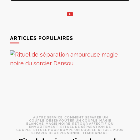
ARTICLES POPULAIRES
AUTRE SERVICE
COMMENT SÉPARER UN
COUPLE
DÉSENVOÛTER UN COUPLE
MAGIE
BLANCHE
MAGIE NOIRE
RETOUR AFFECTIF OU
ENVOÛTEMENT
RITUEL DE SÉPARATION DE
COUPLE
RITUEL POUR ROMPE UN COUPLE
RITUEL POUR
SÉPARER DEUX PERSONNE
TÉMOIGNAGE