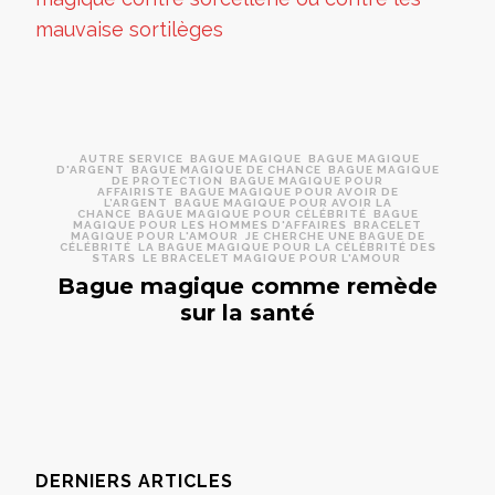
AUTRE SERVICE
BAGUE MAGIQUE
BAGUE MAGIQUE
D'ARGENT
BAGUE MAGIQUE DE CHANCE
BAGUE MAGIQUE
DE PROTECTION
BAGUE MAGIQUE POUR
AFFAIRISTE
BAGUE MAGIQUE POUR AVOIR DE
L’ARGENT
BAGUE MAGIQUE POUR AVOIR LA
CHANCE
BAGUE MAGIQUE POUR CÉLÉBRITÉ
BAGUE
MAGIQUE POUR LES HOMMES D'AFFAIRES
BRACELET
MAGIQUE POUR L'AMOUR
JE CHERCHE UNE BAGUE DE
CÉLÉBRITÉ
LA BAGUE MAGIQUE POUR LA CÉLÉBRITÉ DES
STARS
LE BRACELET MAGIQUE POUR L'AMOUR
Bague magique comme remède
sur la santé
DERNIERS ARTICLES