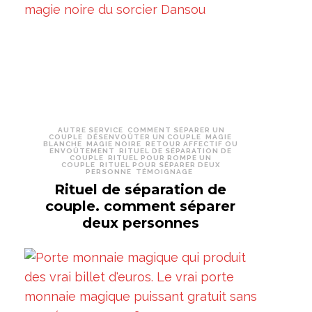
AUTRE SERVICE
COMMENT SÉPARER UN
COUPLE
DÉSENVOÛTER UN COUPLE
MAGIE
BLANCHE
MAGIE NOIRE
RETOUR AFFECTIF OU
ENVOÛTEMENT
RITUEL DE SÉPARATION DE
COUPLE
RITUEL POUR ROMPE UN
COUPLE
RITUEL POUR SÉPARER DEUX
PERSONNE
TÉMOIGNAGE
Rituel de séparation de
couple. comment séparer
deux personnes