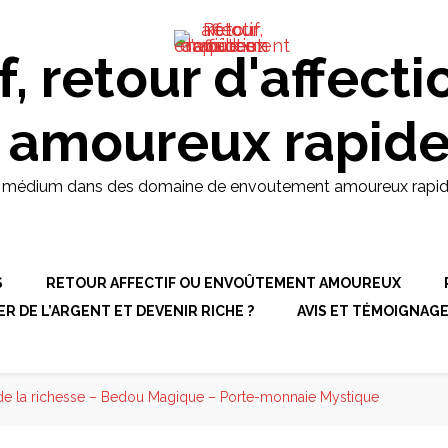
d et puissant médium dans des
pides, retour affectif et
: +229 61 25 70 43
f, retour d'affecti
 amoureux rapid
t médium dans des domaine de envoutement amoureux rapides, r
S
RETOUR AFFECTIF OU ENVOÛTEMENT AMOUREUX
 DE L’ARGENT ET DEVENIR RICHE ?
AVIS ET TÉMOIGNAG
 de la richesse – Bedou Magique – Porte-monnaie Mystique