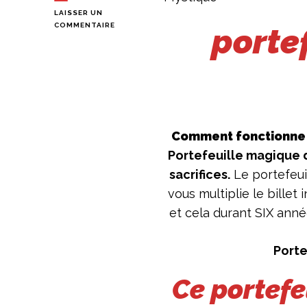
LAISSER UN
SUR
COMMENTAIRE
porte
PORTEFEUILLE
MAGIQUE
DE
LA
RICHESSE
–
BEDOU
MAGIQUE
Comment fonctionne 
–
PORTE-
Portefeuille magique 
MONNAIE
sacrifices.
Le portefeui
MYSTIQUE
vous multiplie le billet
et cela durant SIX anné
Porte
Ce portefe