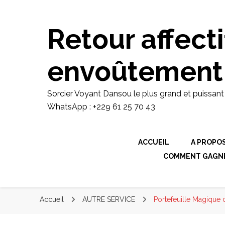
Sorcier Voyant Dansou le plus gran
domaine de envoutement amoureux ra
retour d'affection rapide WhatsApp 
Retour affecti
envoûtement
Sorcier Voyant Dansou le plus grand et puissan
WhatsApp : +229 61 25 70 43
ACCUEIL
A PROPO
COMMENT GAGNER
Accueil
AUTRE SERVICE
Portefeuille Magique