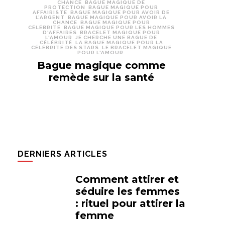
CHANCE
BAGUE MAGIQUE DE
PROTECTION
BAGUE MAGIQUE POUR
AFFAIRISTE
BAGUE MAGIQUE POUR AVOIR DE
L’ARGENT
BAGUE MAGIQUE POUR AVOIR LA
CHANCE
BAGUE MAGIQUE POUR
CÉLÉBRITÉ
BAGUE MAGIQUE POUR LES HOMMES
D'AFFAIRES
BRACELET MAGIQUE POUR
L'AMOUR
JE CHERCHE UNE BAGUE DE
CÉLÉBRITÉ
LA BAGUE MAGIQUE POUR LA
CÉLÉBRITÉ DES STARS
LE BRACELET MAGIQUE
POUR L'AMOUR
Bague magique comme
remède sur la santé
DERNIERS ARTICLES
Comment attirer et
séduire les femmes
: rituel pour attirer la
femme