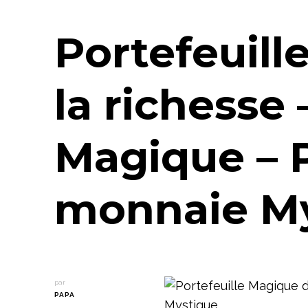
Portefeuill
la richesse
Magique – 
monnaie M
par
PAPA