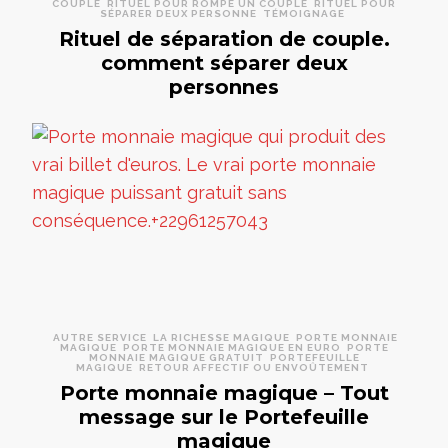
COUPLE
RITUEL POUR ROMPE UN COUPLE
RITUEL POUR
SÉPARER DEUX PERSONNE
TÉMOIGNAGE
Rituel de séparation de couple.
comment séparer deux
personnes
AUTRE SERVICE
LA RICHESSE MAGIQUE
PORTE MONNAIE
MAGIQUE
PORTE MONNAIE MAGIQUE EN EURO
PORTE
MONNAIE MAGIQUE GRATUIT
PORTEFEUILLE
MAGIQUE
RETOUR AFFECTIF OU ENVOÛTEMENT
Porte monnaie magique – Tout
message sur le Portefeuille
magique