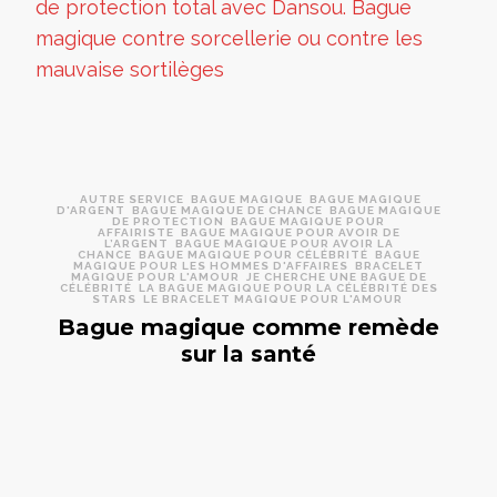
AUTRE SERVICE
BAGUE MAGIQUE
BAGUE MAGIQUE
D'ARGENT
BAGUE MAGIQUE DE CHANCE
BAGUE MAGIQUE
DE PROTECTION
BAGUE MAGIQUE POUR
AFFAIRISTE
BAGUE MAGIQUE POUR AVOIR DE
L’ARGENT
BAGUE MAGIQUE POUR AVOIR LA
CHANCE
BAGUE MAGIQUE POUR CÉLÉBRITÉ
BAGUE
MAGIQUE POUR LES HOMMES D'AFFAIRES
BRACELET
MAGIQUE POUR L'AMOUR
JE CHERCHE UNE BAGUE DE
CÉLÉBRITÉ
LA BAGUE MAGIQUE POUR LA CÉLÉBRITÉ DES
STARS
LE BRACELET MAGIQUE POUR L'AMOUR
Bague magique comme remède
sur la santé