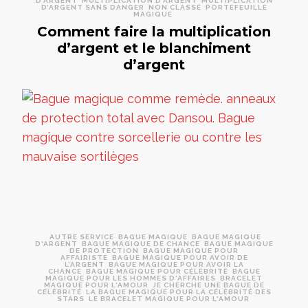
D’ARGENT
MULTIPLICATION D’ARGENT
MULTIPLICATION
D’ARGENT SANS DANGER
NON CLASSÉ
PORTEFEUILLE
MAGIQUE
Comment faire la multiplication
d’argent et le blanchiment
d’argent
AUTRE SERVICE
BAGUE MAGIQUE
BAGUE MAGIQUE
D'ARGENT
BAGUE MAGIQUE DE CHANCE
BAGUE MAGIQUE
DE PROTECTION
BAGUE MAGIQUE POUR
AFFAIRISTE
BAGUE MAGIQUE POUR AVOIR DE
L’ARGENT
BAGUE MAGIQUE POUR AVOIR LA
CHANCE
BAGUE MAGIQUE POUR CÉLÉBRITÉ
BAGUE
MAGIQUE POUR LES HOMMES D'AFFAIRES
BRACELET
MAGIQUE POUR L'AMOUR
JE CHERCHE UNE BAGUE DE
CÉLÉBRITÉ
LA BAGUE MAGIQUE POUR LA CÉLÉBRITÉ DES
STARS
LE BRACELET MAGIQUE POUR L'AMOUR