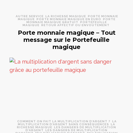
AUTRE SERVICE
LA RICHESSE MAGIQUE
PORTE MONNAIE
MAGIQUE
PORTE MONNAIE MAGIQUE EN EURO
PORTE
MONNAIE MAGIQUE GRATUIT
PORTEFEUILLE
MAGIQUE
RETOUR AFFECTIF OU ENVOÛTEMENT
Porte monnaie magique – Tout
message sur le Portefeuille
magique
COMMENT ON FAIT LA MULTIPLICATION D’ARGENT ?
LA
MULTIPLICATION D’ARGENT SANS CONSÉQUENCES
LA
RICHESSE MAGIQUE
LES DANGERS DE MULTIPLICATION
D’ARGENT
LES DANGERS DE MULTIPLICATION