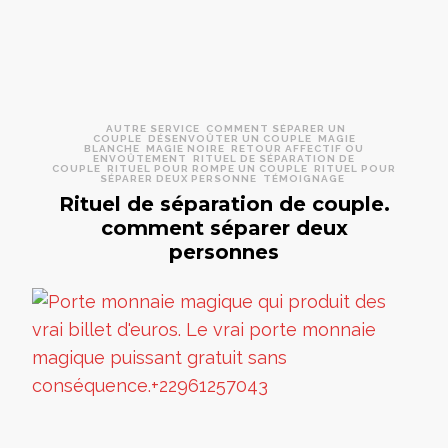
AUTRE SERVICE
COMMENT SÉPARER UN
COUPLE
DÉSENVOÛTER UN COUPLE
MAGIE
BLANCHE
MAGIE NOIRE
RETOUR AFFECTIF OU
ENVOÛTEMENT
RITUEL DE SÉPARATION DE
COUPLE
RITUEL POUR ROMPE UN COUPLE
RITUEL POUR
SÉPARER DEUX PERSONNE
TÉMOIGNAGE
Rituel de séparation de couple.
comment séparer deux
personnes