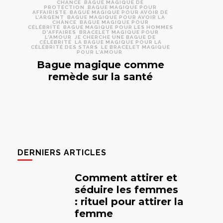
CHANCE
BAGUE MAGIQUE DE
PROTECTION
BAGUE MAGIQUE POUR
AFFAIRISTE
BAGUE MAGIQUE POUR AVOIR DE
L’ARGENT
BAGUE MAGIQUE POUR AVOIR LA
CHANCE
BAGUE MAGIQUE POUR
CÉLÉBRITÉ
BAGUE MAGIQUE POUR LES HOMMES
D'AFFAIRES
BRACELET MAGIQUE POUR
L'AMOUR
JE CHERCHE UNE BAGUE DE
CÉLÉBRITÉ
LA BAGUE MAGIQUE POUR LA
CÉLÉBRITÉ DES STARS
LE BRACELET MAGIQUE
POUR L'AMOUR
Bague magique comme
remède sur la santé
DERNIERS ARTICLES
Comment attirer et
séduire les femmes
: rituel pour attirer la
femme