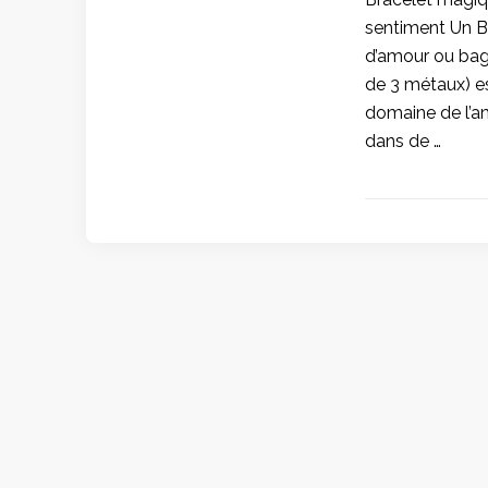
sentiment Un B
d’amour ou ba
de 3 métaux) es
domaine de l’am
dans de …