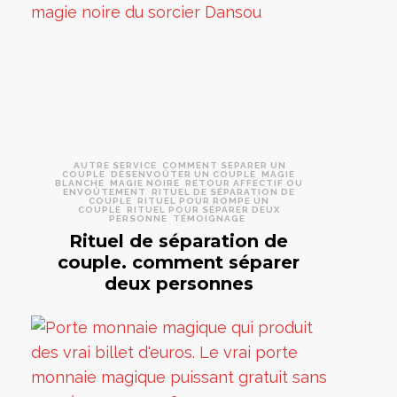
AUTRE SERVICE
COMMENT SÉPARER UN
COUPLE
DÉSENVOÛTER UN COUPLE
MAGIE
BLANCHE
MAGIE NOIRE
RETOUR AFFECTIF OU
ENVOÛTEMENT
RITUEL DE SÉPARATION DE
COUPLE
RITUEL POUR ROMPE UN
COUPLE
RITUEL POUR SÉPARER DEUX
PERSONNE
TÉMOIGNAGE
Rituel de séparation de
couple. comment séparer
deux personnes