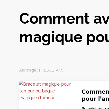
Comment avo
magique pou
Affichage : 1 RÉSULTATS
Comment 
pour l’a
Bracelet magique