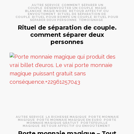
AUTRE SERVICE
COMMENT SÉPARER UN
COUPLE
DÉSENVOÛTER UN COUPLE
MAGIE
BLANCHE
MAGIE NOIRE
RETOUR AFFECTIF OU
ENVOÛTEMENT
RITUEL DE SÉPARATION DE
COUPLE
RITUEL POUR ROMPE UN COUPLE
RITUEL POUR
SÉPARER DEUX PERSONNE
TÉMOIGNAGE
Rituel de séparation de couple.
comment séparer deux
personnes
AUTRE SERVICE
LA RICHESSE MAGIQUE
PORTE MONNAIE
MAGIQUE
PORTE MONNAIE MAGIQUE EN EURO
PORTE
MONNAIE MAGIQUE GRATUIT
PORTEFEUILLE
MAGIQUE
RETOUR AFFECTIF OU ENVOÛTEMENT
Porte monnaie magique – Tout