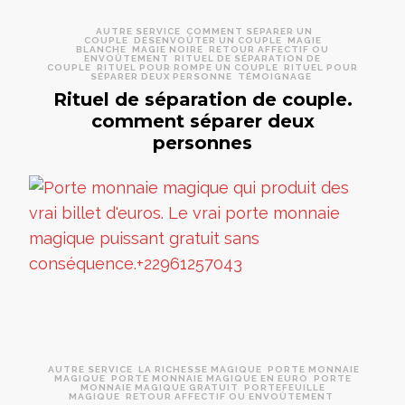
AUTRE SERVICE
COMMENT SÉPARER UN
COUPLE
DÉSENVOÛTER UN COUPLE
MAGIE
BLANCHE
MAGIE NOIRE
RETOUR AFFECTIF OU
ENVOÛTEMENT
RITUEL DE SÉPARATION DE
COUPLE
RITUEL POUR ROMPE UN COUPLE
RITUEL POUR
SÉPARER DEUX PERSONNE
TÉMOIGNAGE
Rituel de séparation de couple.
comment séparer deux
personnes
AUTRE SERVICE
LA RICHESSE MAGIQUE
PORTE MONNAIE
MAGIQUE
PORTE MONNAIE MAGIQUE EN EURO
PORTE
MONNAIE MAGIQUE GRATUIT
PORTEFEUILLE
MAGIQUE
RETOUR AFFECTIF OU ENVOÛTEMENT